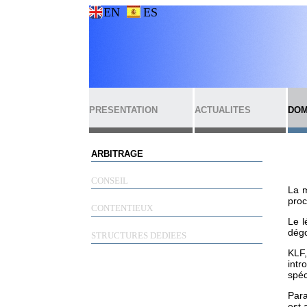
EN
ES
PRESENTATION
ACTUALITES
DOM
ARBITRAGE
CONSEIL
La m
proc
CONTENTIEUX
Le l
dégo
STRUCTURES DEDIEES
KLF,
intr
spéc
Para
est 