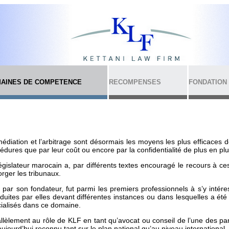
AINES DE COMPETENCE
RECOMPENSES
FONDATION
édiation et l’arbitrage sont désormais les moyens les plus efficaces de 
édures que par leur coût ou encore par la confidentialité de plus en pl
égislateur marocain a, par différents textes encouragé le recours à ces 
rger les tribunaux.
 par son fondateur, fut parmi les premiers professionnels à s’y intér
oduites par elles devant différentes instances ou dans lesquelles a ét
ialisés dans ce domaine.
llèlement au rôle de KLF en tant qu’avocat ou conseil de l’une des part
aujourd’hui reconnu tant sur le plan national qu’au niveau international.