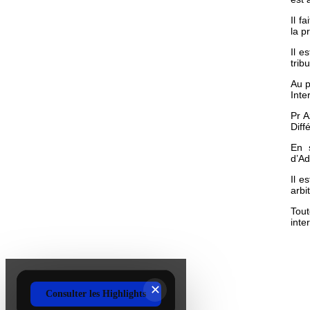
Il f
la p
Il e
trib
Au p
Inte
Pr A
Diff
En 
d’Ad
Il e
arbi
Tout
inte
‹
›
KLF - Highlights 2025
✕
Consulter les Highlights