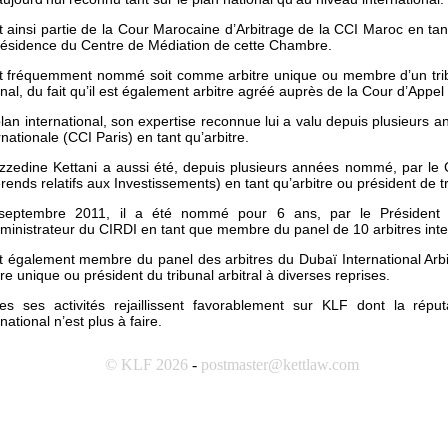
ait ainsi partie de la Cour Marocaine d’Arbitrage de la CCI Maroc en t
résidence du Centre de Médiation de cette Chambre.
st fréquemment nommé soit comme arbitre unique ou membre d’un tribun
unal, du fait qu’il est également arbitre agréé auprès de la Cour d’Appe
lan international, son expertise reconnue lui a valu depuis plusieu
rnationale (CCI Paris) en tant qu’arbitre.
zzedine Kettani a aussi été, depuis plusieurs années nommé, par le 
érends relatifs aux Investissements) en tant qu’arbitre ou président de t
septembre 2011, il a été nommé pour 6 ans, par le Président 
ministrateur du CIRDI en tant que membre du panel de 10 arbitres inte
st également membre du panel des arbitres du Dubaï International Arbi
tre unique ou président du tribunal arbitral à diverses reprises.
es ses activités rejaillissent favorablement sur KLF dont la répu
rnational n’est plus à faire.
© KLF 2026
-
postmaster@kettlaw.com