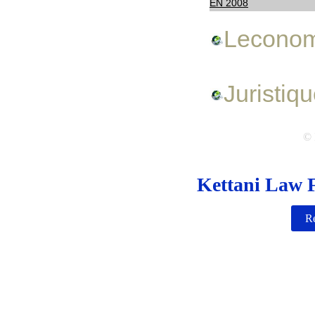
EN 2008
Leconom
Juristiq
© 
Kettani Law F
Re