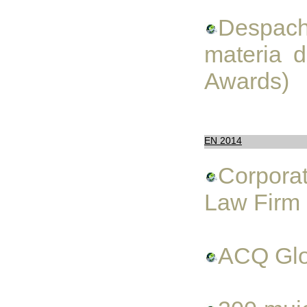
Despach
materia 
Awards)
EN 2014
Corporat
Law Firm
ACQ Glo