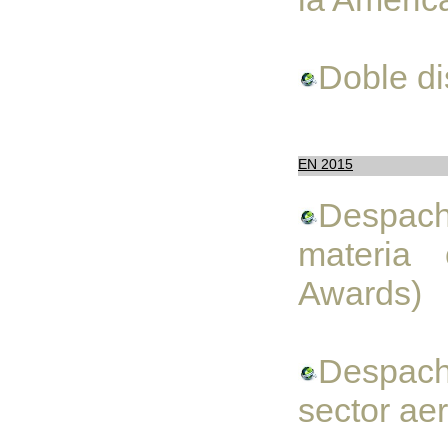
Doble di
EN 2015
Despach
materia 
Awards)
Despach
sector ae