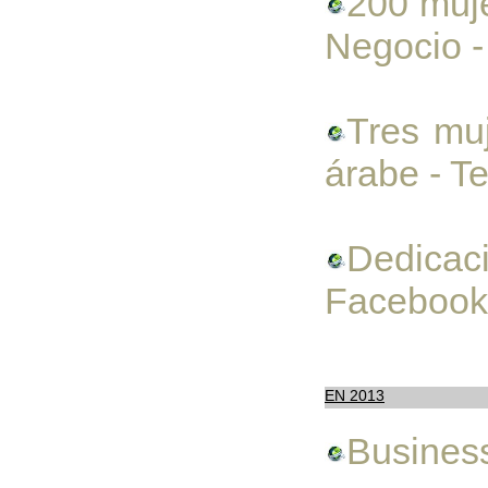
200 muje
Negocio -
Tres mu
árabe - Te
Dedica
Facebook
EN 2013
Busines